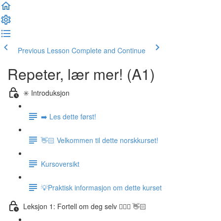
Previous Lesson
Complete and Continue
Repeter, lær mer! (A1)
✳️ Introduksjon
➡️ Les dette først!
👋🏻 Velkommen til dette norskkurset!
Kursoversikt
💡Praktisk informasjon om dette kurset
Leksjon 1: Fortell om deg selv 🙋🏽‍♀️ 👋🏻