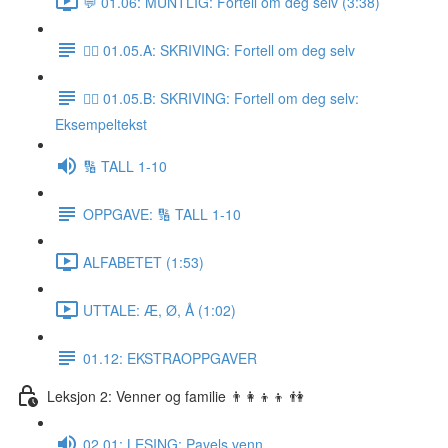
💬 01.06: MUNTLIG: Fortell om deg selv (3:38)
✍🏼 01.05.A: SKRIVING: Fortell om deg selv
✍🏼 01.05.B: SKRIVING: Fortell om deg selv:
Eksempeltekst
🔢 TALL 1-10
OPPGAVE: 🔢 TALL 1-10
ALFABETET (1:53)
UTTALE: Æ, Ø, Å (1:02)
01.12: EKSTRAOPPGAVER
Leksjon 2: Venner og familie 👨‍👩‍👦‍👦 👫
02.01: LESING: Pavels venn