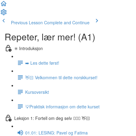
Previous Lesson
Complete and Continue
Repeter, lær mer! (A1)
✳️ Introduksjon
➡️ Les dette først!
👋🏻 Velkommen til dette norskkurset!
Kursoversikt
💡Praktisk informasjon om dette kurset
Leksjon 1: Fortell om deg selv 🙋🏽‍♀️ 👋🏻
01.01: LESING: Pavel og Fatima