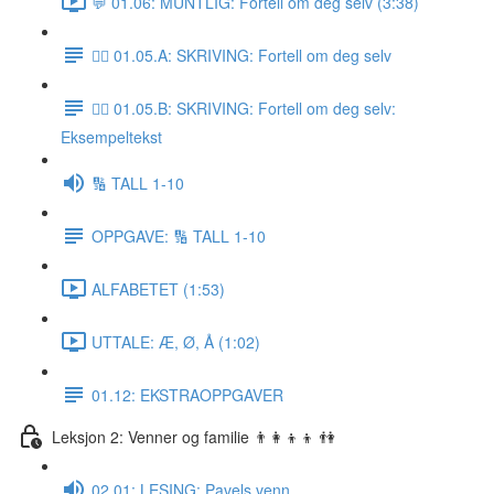
💬 01.06: MUNTLIG: Fortell om deg selv (3:38)
✍🏼 01.05.A: SKRIVING: Fortell om deg selv
✍🏼 01.05.B: SKRIVING: Fortell om deg selv:
Eksempeltekst
🔢 TALL 1-10
OPPGAVE: 🔢 TALL 1-10
ALFABETET (1:53)
UTTALE: Æ, Ø, Å (1:02)
01.12: EKSTRAOPPGAVER
Leksjon 2: Venner og familie 👨‍👩‍👦‍👦 👫
02.01: LESING: Pavels venn