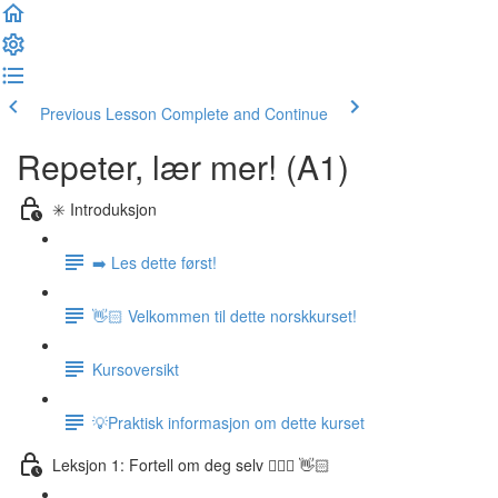
Previous Lesson
Complete and Continue
Repeter, lær mer! (A1)
✳️ Introduksjon
➡️ Les dette først!
👋🏻 Velkommen til dette norskkurset!
Kursoversikt
💡Praktisk informasjon om dette kurset
Leksjon 1: Fortell om deg selv 🙋🏽‍♀️ 👋🏻