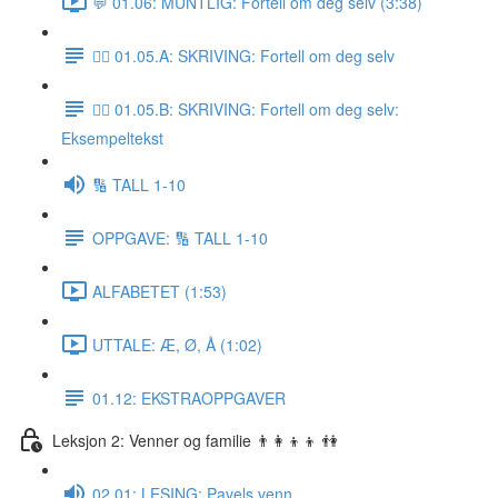
💬 01.06: MUNTLIG: Fortell om deg selv (3:38)
✍🏼 01.05.A: SKRIVING: Fortell om deg selv
✍🏼 01.05.B: SKRIVING: Fortell om deg selv:
Eksempeltekst
🔢 TALL 1-10
OPPGAVE: 🔢 TALL 1-10
ALFABETET (1:53)
UTTALE: Æ, Ø, Å (1:02)
01.12: EKSTRAOPPGAVER
Leksjon 2: Venner og familie 👨‍👩‍👦‍👦 👫
02.01: LESING: Pavels venn