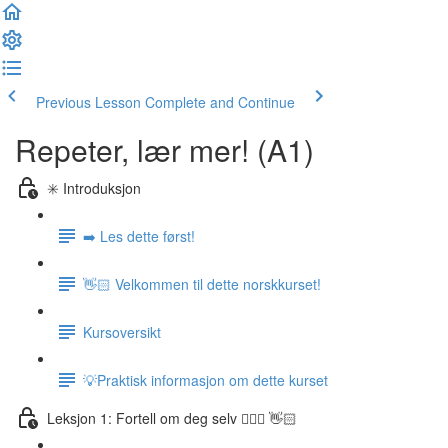
Previous Lesson
Complete and Continue
Repeter, lær mer! (A1)
✳️ Introduksjon
➡️ Les dette først!
👋🏻 Velkommen til dette norskkurset!
Kursoversikt
💡Praktisk informasjon om dette kurset
Leksjon 1: Fortell om deg selv 🙋🏽‍♀️ 👋🏻