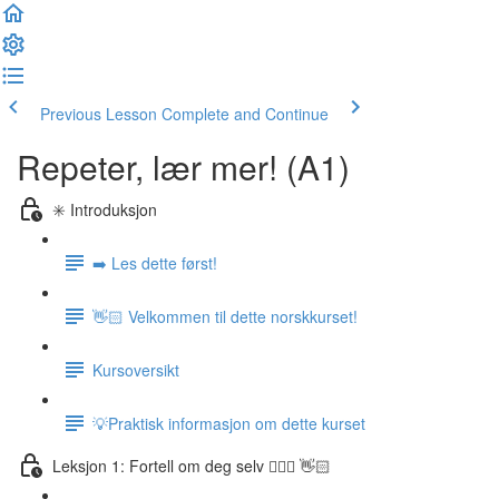
Previous Lesson
Complete and Continue
Repeter, lær mer! (A1)
✳️ Introduksjon
➡️ Les dette først!
👋🏻 Velkommen til dette norskkurset!
Kursoversikt
💡Praktisk informasjon om dette kurset
Leksjon 1: Fortell om deg selv 🙋🏽‍♀️ 👋🏻