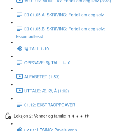
💬 01.06: MUNTLIG: Fortell om deg selv (3:38)
✍🏼 01.05.A: SKRIVING: Fortell om deg selv
✍🏼 01.05.B: SKRIVING: Fortell om deg selv:
Eksempeltekst
🔢 TALL 1-10
OPPGAVE: 🔢 TALL 1-10
ALFABETET (1:53)
UTTALE: Æ, Ø, Å (1:02)
01.12: EKSTRAOPPGAVER
Leksjon 2: Venner og familie 👨‍👩‍👦‍👦 👫
02.01: LESING: Pavels venn