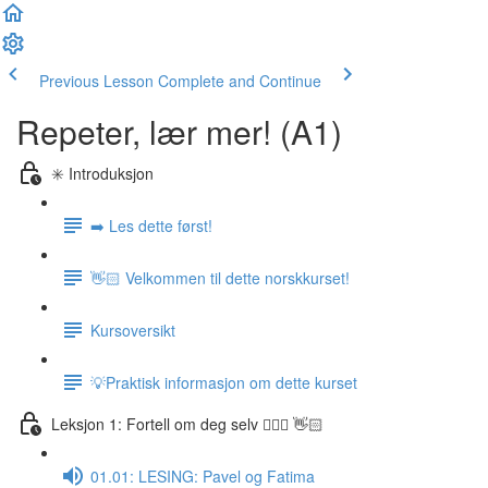
Previous Lesson
Complete and Continue
Repeter, lær mer! (A1)
✳️ Introduksjon
➡️ Les dette først!
👋🏻 Velkommen til dette norskkurset!
Kursoversikt
💡Praktisk informasjon om dette kurset
Leksjon 1: Fortell om deg selv 🙋🏽‍♀️ 👋🏻
01.01: LESING: Pavel og Fatima