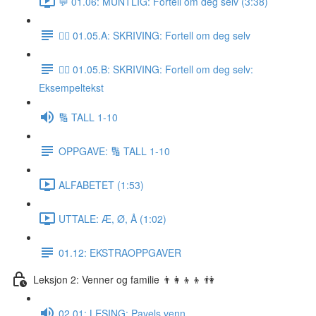
💬 01.06: MUNTLIG: Fortell om deg selv (3:38)
✍🏼 01.05.A: SKRIVING: Fortell om deg selv
✍🏼 01.05.B: SKRIVING: Fortell om deg selv:
Eksempeltekst
🔢 TALL 1-10
OPPGAVE: 🔢 TALL 1-10
ALFABETET (1:53)
UTTALE: Æ, Ø, Å (1:02)
01.12: EKSTRAOPPGAVER
Leksjon 2: Venner og familie 👨‍👩‍👦‍👦 👫
02.01: LESING: Pavels venn