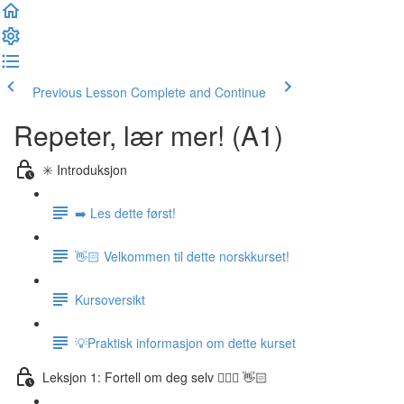
Previous Lesson
Complete and Continue
Repeter, lær mer! (A1)
✳️ Introduksjon
➡️ Les dette først!
👋🏻 Velkommen til dette norskkurset!
Kursoversikt
💡Praktisk informasjon om dette kurset
Leksjon 1: Fortell om deg selv 🙋🏽‍♀️ 👋🏻