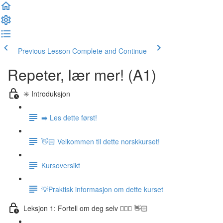
Previous Lesson
Complete and Continue
Repeter, lær mer! (A1)
✳️ Introduksjon
➡️ Les dette først!
👋🏻 Velkommen til dette norskkurset!
Kursoversikt
💡Praktisk informasjon om dette kurset
Leksjon 1: Fortell om deg selv 🙋🏽‍♀️ 👋🏻