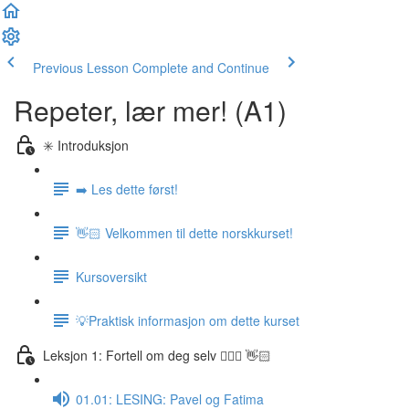
Previous Lesson
Complete and Continue
Repeter, lær mer! (A1)
✳️ Introduksjon
➡️ Les dette først!
👋🏻 Velkommen til dette norskkurset!
Kursoversikt
💡Praktisk informasjon om dette kurset
Leksjon 1: Fortell om deg selv 🙋🏽‍♀️ 👋🏻
01.01: LESING: Pavel og Fatima