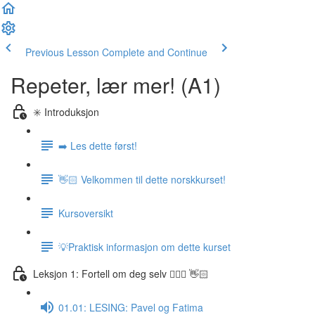
Previous Lesson
Complete and Continue
Repeter, lær mer! (A1)
✳️ Introduksjon
➡️ Les dette først!
👋🏻 Velkommen til dette norskkurset!
Kursoversikt
💡Praktisk informasjon om dette kurset
Leksjon 1: Fortell om deg selv 🙋🏽‍♀️ 👋🏻
01.01: LESING: Pavel og Fatima