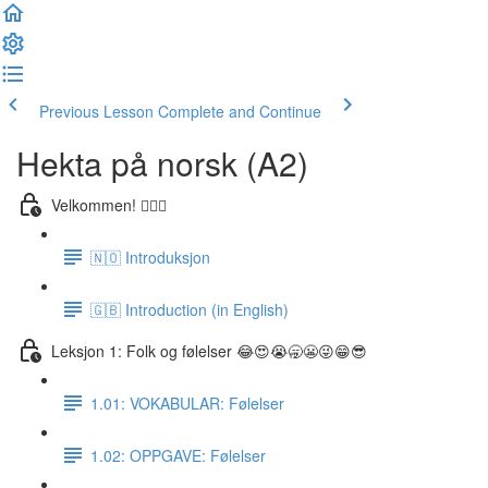
Previous Lesson
Complete and Continue
Hekta på norsk (A2)
Velkommen! 🙋🏼‍♂️
🇳🇴 Introduksjon
🇬🇧 Introduction (in English)
Leksjon 1: Folk og følelser 😂😍😭🥱😬😜😁😎
1.01: VOKABULAR: Følelser
1.02: OPPGAVE: Følelser