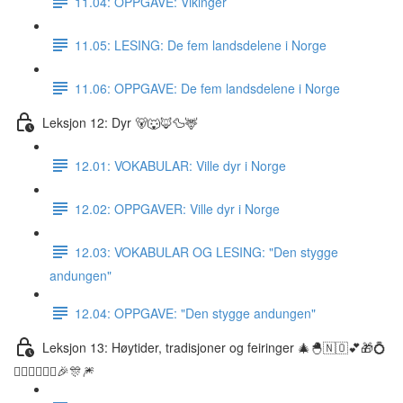
11.04: OPPGAVE: Vikinger
11.05: LESING: De fem landsdelene i Norge
11.06: OPPGAVE: De fem landsdelene i Norge
Leksjon 12: Dyr 🐻🐺🦊🦆🦌
12.01: VOKABULAR: Ville dyr i Norge
12.02: OPPGAVER: Ville dyr i Norge
12.03: VOKABULAR OG LESING: "Den stygge
andungen"
12.04: OPPGAVE: "Den stygge andungen"
Leksjon 13: Høytider, tradisjoner og feiringer 🎄🐣🇳🇴💕🎁💍
👰🏼‍♀️🤵🏽‍♂️🎉🎊🎆