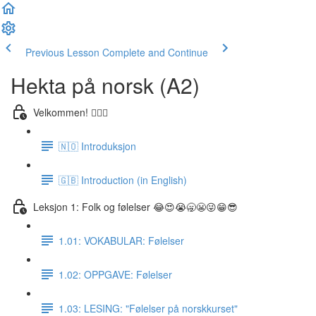
Previous Lesson
Complete and Continue
Hekta på norsk (A2)
Velkommen! 🙋🏼‍♂️
🇳🇴 Introduksjon
🇬🇧 Introduction (in English)
Leksjon 1: Folk og følelser 😂😍😭🥱😬😜😁😎
1.01: VOKABULAR: Følelser
1.02: OPPGAVE: Følelser
1.03: LESING: "Følelser på norskkurset"