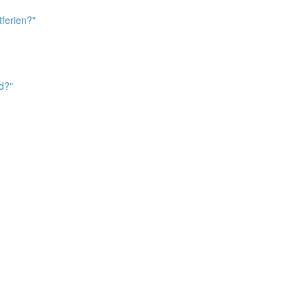
ferien?"
d?"