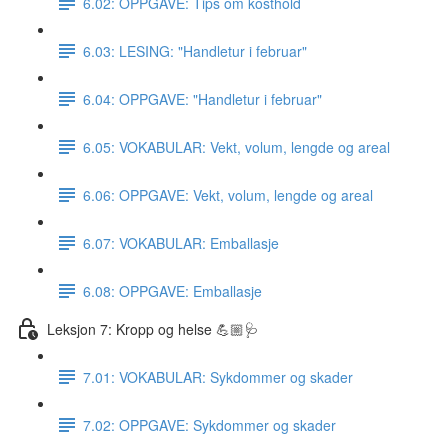
6.02: OPPGAVE: Tips om kosthold
6.03: LESING: "Handletur i februar"
6.04: OPPGAVE: "Handletur i februar"
6.05: VOKABULAR: Vekt, volum, lengde og areal
6.06: OPPGAVE: Vekt, volum, lengde og areal
6.07: VOKABULAR: Emballasje
6.08: OPPGAVE: Emballasje
Leksjon 7: Kropp og helse 💪🏼🩺
7.01: VOKABULAR: Sykdommer og skader
7.02: OPPGAVE: Sykdommer og skader