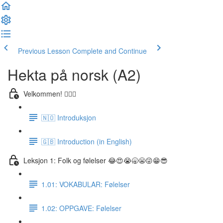
Previous Lesson
Complete and Continue
Hekta på norsk (A2)
Velkommen! 🙋🏼‍♂️
🇳🇴 Introduksjon
🇬🇧 Introduction (in English)
Leksjon 1: Folk og følelser 😂😍😭🥱😬😜😁😎
1.01: VOKABULAR: Følelser
1.02: OPPGAVE: Følelser