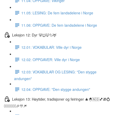
11.04: OPPGAVE: Vikinger
11.05: LESING: De fem landsdelene i Norge
11.06: OPPGAVE: De fem landsdelene i Norge
Leksjon 12: Dyr 🐻🐺🦊🦆🦌
12.01: VOKABULAR: Ville dyr i Norge
12.02: OPPGAVER: Ville dyr i Norge
12.03: VOKABULAR OG LESING: "Den stygge
andungen"
12.04: OPPGAVE: "Den stygge andungen"
Leksjon 13: Høytider, tradisjoner og feiringer 🎄🐣🇳🇴💕🎁💍
👰🏼‍♀️🤵🏽‍♂️🎉🎊🎆