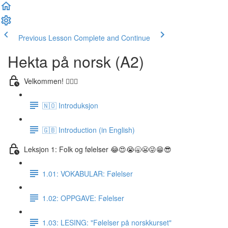
Previous Lesson
Complete and Continue
Hekta på norsk (A2)
Velkommen! 🙋🏼‍♂️
🇳🇴 Introduksjon
🇬🇧 Introduction (in English)
Leksjon 1: Folk og følelser 😂😍😭🥱😬😜😁😎
1.01: VOKABULAR: Følelser
1.02: OPPGAVE: Følelser
1.03: LESING: "Følelser på norskkurset"