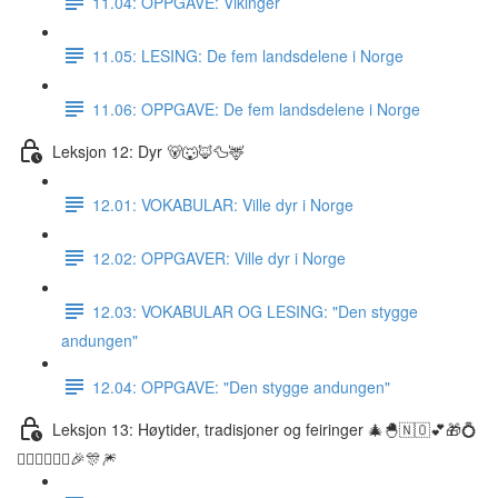
11.04: OPPGAVE: Vikinger
11.05: LESING: De fem landsdelene i Norge
11.06: OPPGAVE: De fem landsdelene i Norge
Leksjon 12: Dyr 🐻🐺🦊🦆🦌
12.01: VOKABULAR: Ville dyr i Norge
12.02: OPPGAVER: Ville dyr i Norge
12.03: VOKABULAR OG LESING: "Den stygge
andungen"
12.04: OPPGAVE: "Den stygge andungen"
Leksjon 13: Høytider, tradisjoner og feiringer 🎄🐣🇳🇴💕🎁💍
👰🏼‍♀️🤵🏽‍♂️🎉🎊🎆