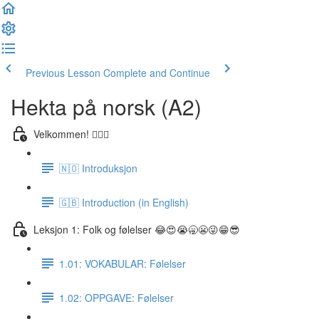
Previous Lesson
Complete and Continue
Hekta på norsk (A2)
Velkommen! 🙋🏼‍♂️
🇳🇴 Introduksjon
🇬🇧 Introduction (in English)
Leksjon 1: Folk og følelser 😂😍😭🥱😬😜😁😎
1.01: VOKABULAR: Følelser
1.02: OPPGAVE: Følelser