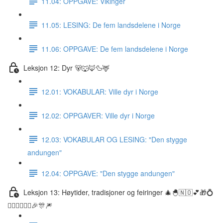
11.04: OPPGAVE: Vikinger
11.05: LESING: De fem landsdelene i Norge
11.06: OPPGAVE: De fem landsdelene i Norge
Leksjon 12: Dyr 🐻🐺🦊🦆🦌
12.01: VOKABULAR: Ville dyr i Norge
12.02: OPPGAVER: Ville dyr i Norge
12.03: VOKABULAR OG LESING: "Den stygge
andungen"
12.04: OPPGAVE: "Den stygge andungen"
Leksjon 13: Høytider, tradisjoner og feiringer 🎄🐣🇳🇴💕🎁💍
👰🏼‍♀️🤵🏽‍♂️🎉🎊🎆