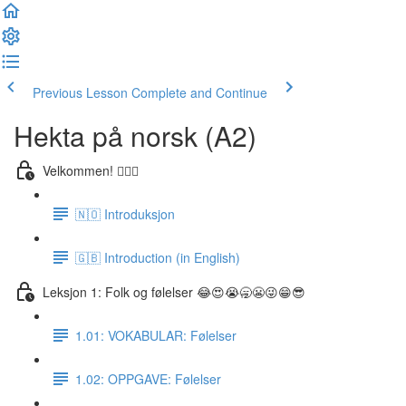
Previous Lesson
Complete and Continue
Hekta på norsk (A2)
Velkommen! 🙋🏼‍♂️
🇳🇴 Introduksjon
🇬🇧 Introduction (in English)
Leksjon 1: Folk og følelser 😂😍😭🥱😬😜😁😎
1.01: VOKABULAR: Følelser
1.02: OPPGAVE: Følelser