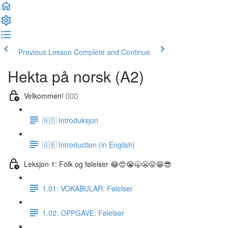
Previous Lesson
Complete and Continue
Hekta på norsk (A2)
Velkommen! 🙋🏼‍♂️
🇳🇴 Introduksjon
🇬🇧 Introduction (in English)
Leksjon 1: Folk og følelser 😂😍😭🥱😬😜😁😎
1.01: VOKABULAR: Følelser
1.02: OPPGAVE: Følelser