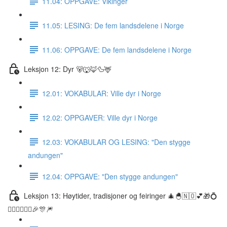
11.04: OPPGAVE: Vikinger
11.05: LESING: De fem landsdelene i Norge
11.06: OPPGAVE: De fem landsdelene i Norge
Leksjon 12: Dyr 🐻🐺🦊🦆🦌
12.01: VOKABULAR: Ville dyr i Norge
12.02: OPPGAVER: Ville dyr i Norge
12.03: VOKABULAR OG LESING: "Den stygge
andungen"
12.04: OPPGAVE: "Den stygge andungen"
Leksjon 13: Høytider, tradisjoner og feiringer 🎄🐣🇳🇴💕🎁💍
👰🏼‍♀️🤵🏽‍♂️🎉🎊🎆