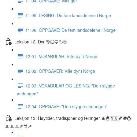
11.04: OPPGAVE: Vikinger
11.05: LESING: De fem landsdelene i Norge
11.06: OPPGAVE: De fem landsdelene i Norge
Leksjon 12: Dyr 🐻🐺🦊🦆🦌
12.01: VOKABULAR: Ville dyr i Norge
12.02: OPPGAVER: Ville dyr i Norge
12.03: VOKABULAR OG LESING: "Den stygge
andungen"
12.04: OPPGAVE: "Den stygge andungen"
Leksjon 13: Høytider, tradisjoner og feiringer 🎄🐣🇳🇴💕🎁💍
👰🏼‍♀️🤵🏽‍♂️🎉🎊🎆