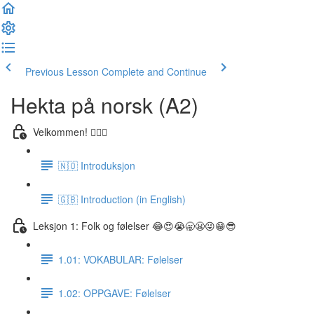
Previous Lesson
Complete and Continue
Hekta på norsk (A2)
Velkommen! 🙋🏼‍♂️
🇳🇴 Introduksjon
🇬🇧 Introduction (in English)
Leksjon 1: Folk og følelser 😂😍😭🥱😬😜😁😎
1.01: VOKABULAR: Følelser
1.02: OPPGAVE: Følelser