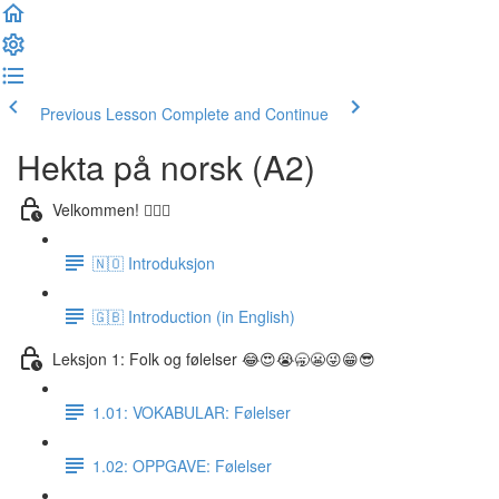
Previous Lesson
Complete and Continue
Hekta på norsk (A2)
Velkommen! 🙋🏼‍♂️
🇳🇴 Introduksjon
🇬🇧 Introduction (in English)
Leksjon 1: Folk og følelser 😂😍😭🥱😬😜😁😎
1.01: VOKABULAR: Følelser
1.02: OPPGAVE: Følelser