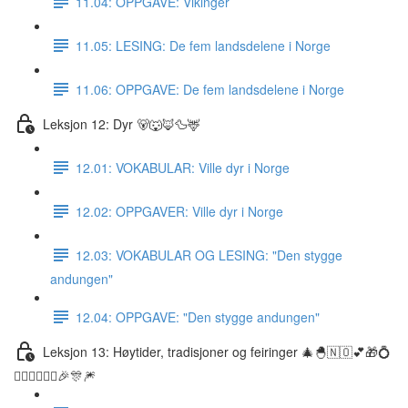
11.04: OPPGAVE: Vikinger
11.05: LESING: De fem landsdelene i Norge
11.06: OPPGAVE: De fem landsdelene i Norge
Leksjon 12: Dyr 🐻🐺🦊🦆🦌
12.01: VOKABULAR: Ville dyr i Norge
12.02: OPPGAVER: Ville dyr i Norge
12.03: VOKABULAR OG LESING: "Den stygge
andungen"
12.04: OPPGAVE: "Den stygge andungen"
Leksjon 13: Høytider, tradisjoner og feiringer 🎄🐣🇳🇴💕🎁💍
👰🏼‍♀️🤵🏽‍♂️🎉🎊🎆