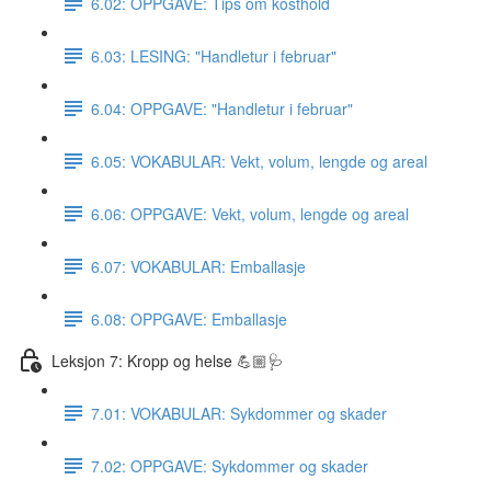
6.02: OPPGAVE: Tips om kosthold
6.03: LESING: "Handletur i februar"
6.04: OPPGAVE: "Handletur i februar"
6.05: VOKABULAR: Vekt, volum, lengde og areal
6.06: OPPGAVE: Vekt, volum, lengde og areal
6.07: VOKABULAR: Emballasje
6.08: OPPGAVE: Emballasje
Leksjon 7: Kropp og helse 💪🏼🩺
7.01: VOKABULAR: Sykdommer og skader
7.02: OPPGAVE: Sykdommer og skader