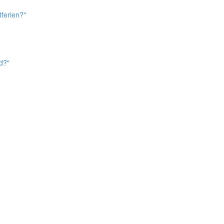
ferien?"
d?"