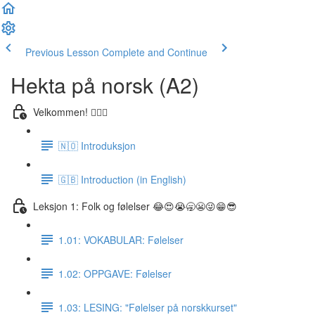
Previous Lesson
Complete and Continue
Hekta på norsk (A2)
Velkommen! 🙋🏼‍♂️
🇳🇴 Introduksjon
🇬🇧 Introduction (in English)
Leksjon 1: Folk og følelser 😂😍😭🥱😬😜😁😎
1.01: VOKABULAR: Følelser
1.02: OPPGAVE: Følelser
1.03: LESING: "Følelser på norskkurset"